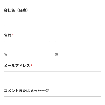
会社名（任意）
名前
*
名
姓
コ
メールアドレス
*
メ
ン
ト
ま
た
は
コメントまたはメッセージ
メ
ッ
セ