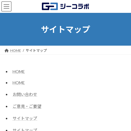
コ
ナ
ン
ビ
テ
ゲ
ン
ー
ツ
シ
サイトマップ
へ
ョ
ス
ン
キ
に
ッ
移
HOME
サイトマップ
プ
動
HOME
HOME
お問い合わせ
ご意見・ご要望
サイトマップ
サイトマップ